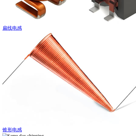
扁线电感
锥形电感