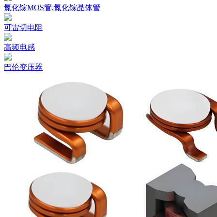
氮化镓MOS管,氮化镓晶体管
可雷切电阻
高频电感
巴伦变压器